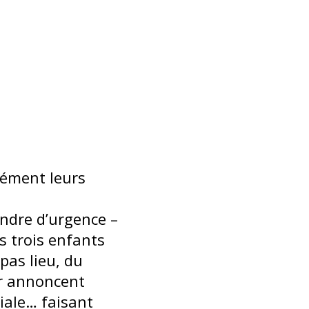
dément leurs
indre d’urgence –
s trois enfants
 pas lieu, du
ur annoncent
liale… faisant