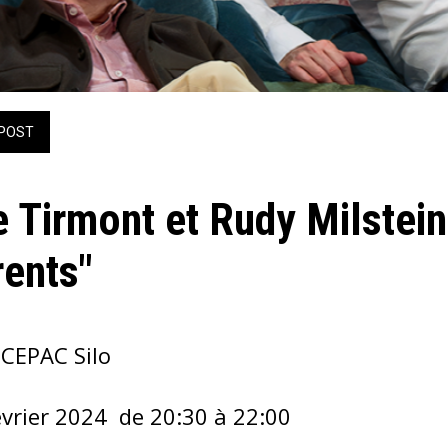
POST
e Tirmont et Rudy Milstei
rents"
 CEPAC Silo
évrier 2024  de 20:30 à 22:00 