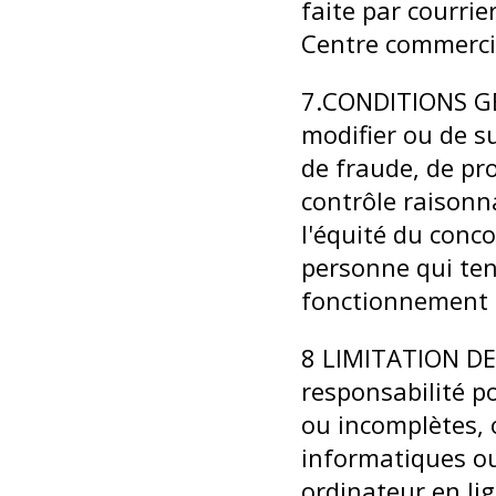
faite par courrie
Centre commercia
7.CONDITIONS GÉN
modifier ou de s
de fraude, de pr
contrôle raisonna
l'équité du conco
personne qui ten
fonctionnement 
8 LIMITATION DE
responsabilité p
ou incomplètes, 
informatiques ou
ordinateur en li