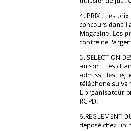
huissier de justic
4. PRIX : Les pri
concours dans l'
Magazine. Les pr
contre de l'argen
5. SÉLECTION DE
au sort. Les cha
admissibles reçu
téléphone suivant
L'organisateur p
RGPD.
6.RÈGLEMENT DU 
déposé chez un h