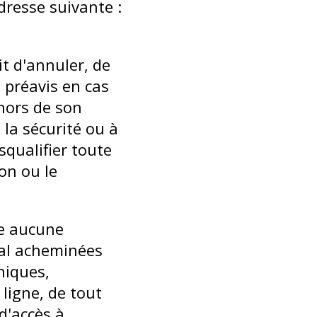
dresse suivante :
t d'annuler, de
 préavis en cas
hors de son
 la sécurité ou à
squalifier toute
on ou le
e aucune
mal acheminées
niques,
ligne, de tout
d'accès à