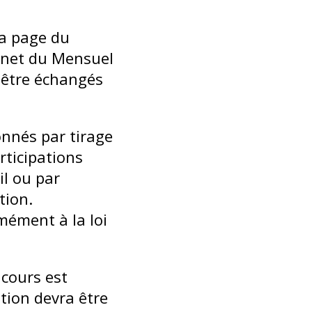
la page du
ernet du Mensuel
 être échangés
nnés par tirage
ticipations
l ou par
tion.
mément à la loi
cours est
tion devra être