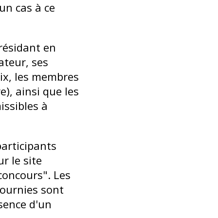
un cas à ce
résidant en
ateur, ses
rix, les membres
), ainsi que les
issibles à
articipants
r le site
concours". Les
fournies sont
ésence d'un