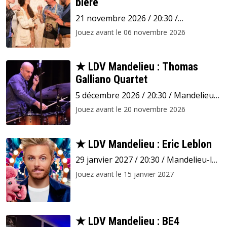
bière
21 novembre 2026 / 20:30 /
Mandelieu-la-Napoule / Espace
Jouez avant le 06 novembre 2026
Léonard de Vinci
★ LDV Mandelieu : Thomas
Galliano Quartet
5 décembre 2026 / 20:30 / Mandelieu-
la-Napoule / Espace Léonard de Vinci
Jouez avant le 20 novembre 2026
★ LDV Mandelieu : Eric Leblon
29 janvier 2027 / 20:30 / Mandelieu-la-
Napoule / Espace Léonard de Vinci
Jouez avant le 15 janvier 2027
★ LDV Mandelieu : BE4