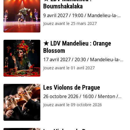
Boumshakalaka
9 avril 2027 / 19:00 / Mandelieu-la-
Napoule / Espace Léonard de Vinci
Jouez avant le 25 mars 2027
★ LDV Mandelieu : Orange
Blossom
17 avril 2027 / 20:30 / Mandelieu-la-
Napoule / Espace Léonard de Vinci
Jouez avant le 01 avril 2027
Les Violons de Prague
26 octobre 2026 / 16:00 / Menton /
Basilique Saint-Michel Archange
Jouez avant le 09 octobre 2026