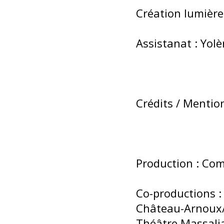
Création lumières
Assistanat : Yol
Crédits / Mentio
Production : Co
Co-productions :
Château-Arnoux/
Théâtre Massalia