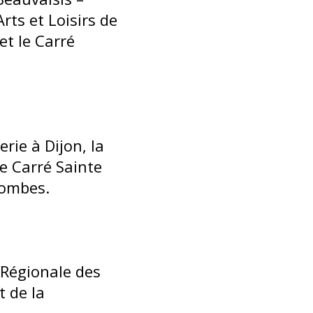
rts et Loisirs de
et le Carré
rie à Dijon, la
Le Carré Sainte
lombes.
 Régionale des
t de la