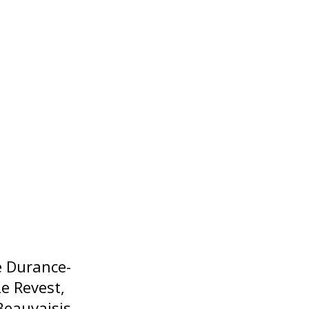
e Durance-
e Revest,
Beauvaisis –