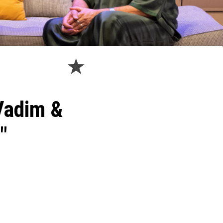
 Vadim &
"