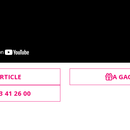
RTICLE
A GA
3 41 26 00