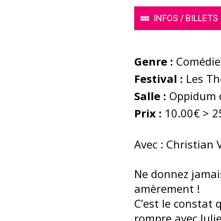
INFOS / BILLETS
Genre :
Comédie
Festival :
Les Thé
Salle :
Oppidum d
Prix :
10.00€ > 2
Avec : Christian
Ne donnez jamais
amèrement !
C’est le constat 
rompre avec Julie