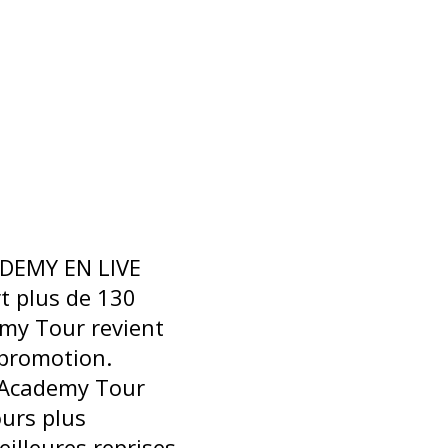
DEMY EN LIVE
rt plus de 130
emy Tour revient
 promotion.
r Academy Tour
urs plus
illeures reprises