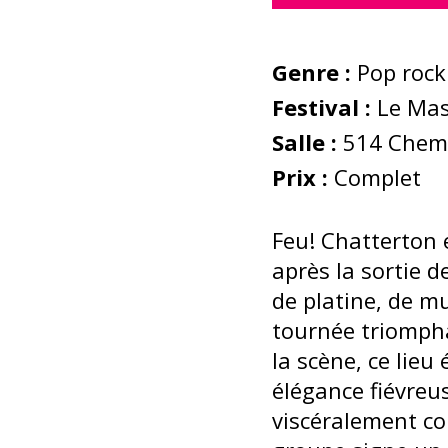
Genre :
Pop rock
Festival :
Le Ma
Salle :
514 Chem.
Prix :
Complet
Feu! Chatterton 
après la sortie d
de platine, de m
tournée triompha
la scène, ce lie
élégance fiévreus
viscéralement co